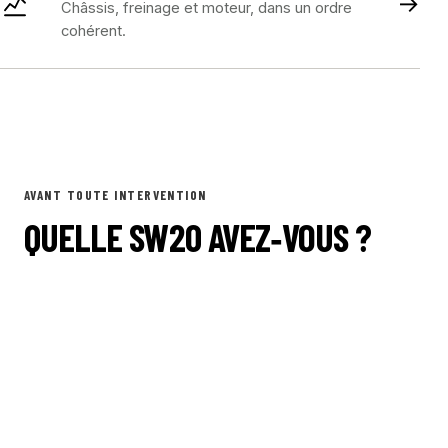
→
Châssis, freinage et moteur, dans un ordre
cohérent.
AVANT TOUTE INTERVENTION
QUELLE SW20 AVEZ‑VOUS ?
Année, marché, moteur et révision changent les
pièces et certaines procédures. Quelques
informations suffisent pour partir sur la bonne
configuration.